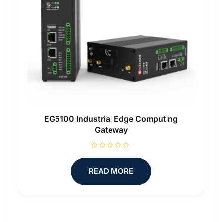
EG5100 Industrial Edge Computing
Gateway
R
a
t
READ MORE
e
d
0
o
u
t
o
f
5