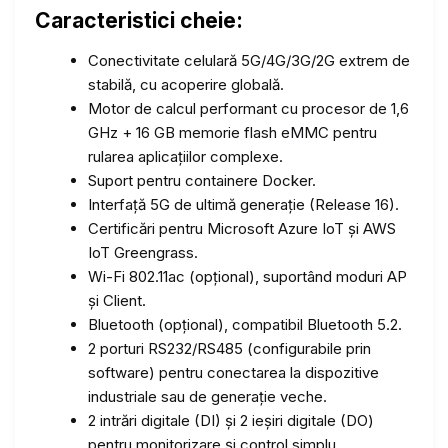
Caracteristici cheie:
Conectivitate celulară 5G/4G/3G/2G extrem de
stabilă, cu acoperire globală.
Motor de calcul performant cu procesor de 1,6
GHz + 16 GB memorie flash eMMC pentru
rularea aplicațiilor complexe.
Suport pentru containere Docker.
Interfață 5G de ultimă generație (Release 16).
Certificări pentru Microsoft Azure IoT și AWS
IoT Greengrass.
Wi-Fi 802.11ac (opțional), suportând moduri AP
și Client.
Bluetooth (opțional), compatibil Bluetooth 5.2.
2 porturi RS232/RS485 (configurabile prin
software) pentru conectarea la dispozitive
industriale sau de generație veche.
2 intrări digitale (DI) și 2 ieșiri digitale (DO)
pentru monitorizare și control simplu.