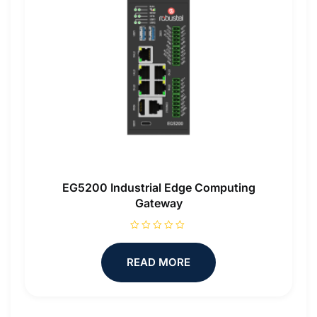
EG5200 Industrial Edge Computing
Gateway
R
a
t
READ MORE
e
d
0
o
u
t
o