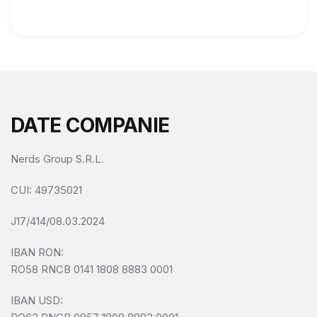
f
5
DATE COMPANIE
Nerds Group S.R.L.
CUI
: 49735021
J17/414/08.03.2024
IBAN RON:
RO58 RNCB 0141 1808 8883 0001
IBAN USD: