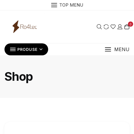
Skip
TOP MENU
to
content
0
MENU
PRODUSE
Shop