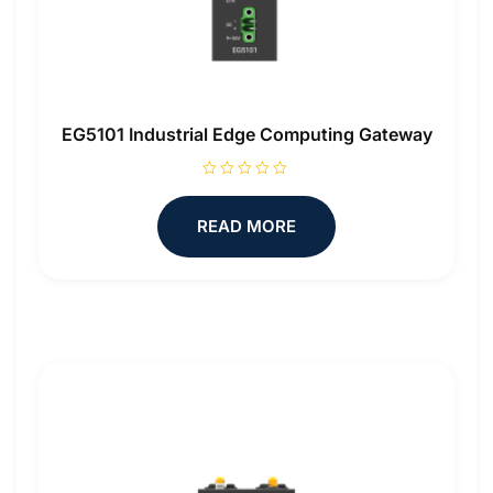
EG5101 Industrial Edge Computing Gateway
R
a
t
READ MORE
e
d
0
o
u
t
o
f
5