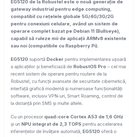
EG5120 de la Robustel este o nouă generație de
gateway industrial pentru edge computing,
compatibil cu rețelele globale 5G/4G/3G/2G
pentru conexiuni celulare, având un sistem de
operare complet bazat pe Debian 11 (Bullseye),
capabil să ruleze mii de aplicații ARMv8 existente
sau noi (compatibile cu Raspberry Pi).
EG5120
suportă
Docker
pentru implementarea ușoară
a aplicațiilor și beneficiază de
RobustOS Pro
– cel mai
recent sistem de operare pentru routere de la
Robustel, cu funcții avansate de securitate cibernetică,
interfață grafică modernă și numeroase funcționalități
software, inclusiv VPN-uri, Smart Roaming, control de
la distanță prin SMS și multe altele.
Cu un procesor
quad-core Cortex A53 de 1,6 GHz
și un
NPU integrat de 2,3 TOPS
pentru accelerarea
inferențelor de învățare automată,
EG5120
oferă o