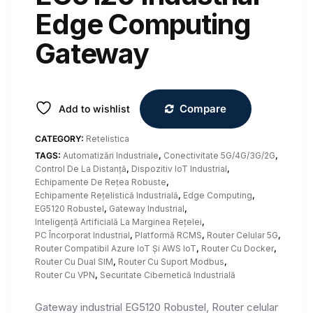
Edge Computing
Gateway
Compare
Add to wishlist
CATEGORY:
Retelistica
TAGS:
Automatizări Industriale
,
Conectivitate 5G/4G/3G/2G
,
Control De La Distanță
,
Dispozitiv IoT Industrial
,
Echipamente De Rețea Robuste
,
Echipamente Rețelistică Industrială
,
Edge Computing
,
EG5120 Robustel
,
Gateway Industrial
,
Inteligență Artificială La Marginea Rețelei
,
PC Încorporat Industrial
,
Platformă RCMS
,
Router Celular 5G
,
Router Compatibil Azure IoT Și AWS IoT
,
Router Cu Docker
,
Router Cu Dual SIM
,
Router Cu Suport Modbus
,
Router Cu VPN
,
Securitate Cibernetică Industrială
Gateway industrial EG5120 Robustel, Router celular